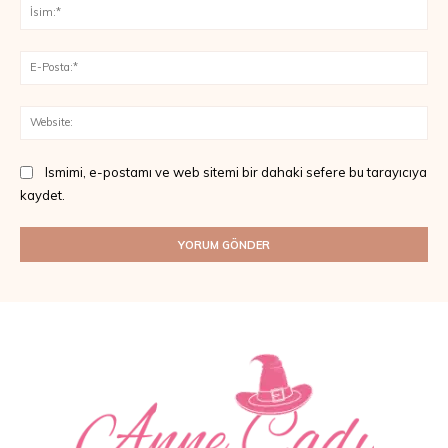
İsi
E-
Pos
Web
Ismimi, e-postamı ve web sitemi bir dahaki sefere bu tarayıcıya
kaydet.