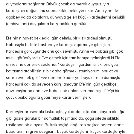
duymalarını sağlarlar. Büyük çocuk da merak duygusuyla
kardeşinin doğumunu sabırsızlıkla bekleyecektir. Ama yine de
ağabey ya da ablaların, dünyaya gelen küçük kardeşlerini çelişkili
(ambivalant) duygularla karşıladıkları görülür.
Efe’nin nihayet beklediği gün gelmiş, bir kız kardeşi olmuştu.
Babasıyla birlikte hastaneye kardeşini görmeye gitmişlerdi.
Kardeşini gördüğünde onu çok sevmişti. Anne ve babası gibi çok
mutlu görünüyordu. Eve gitmek için tam kapıya gelmişlerdi ki Efe
annesine dönerek seslendi: “Kardeşimi gördüm artık, onu çöp
kovasına atabilirsiniz, bir daha görmek istemiyorum, onu at ve
sonra eve tek gel!”.Eve dönene kadar yol boyu diretip durmuştu.
Kardeşini çok da sevecen karşılamayan Efe’nin, gün geçtikçe
davranışlarına anne ve babası bir anlam verememişti. Efe’yi bir
çocuk psikologuna götürmeye karar vermişlerdi.
Kardeşler arasındaki kıskançlık, yukarıda aktarılan olayda olduğu
gibi gözle görülür bir somutluk taşımasa da, çoğu ailede sıklıkla
rastlanan bir olaydır. Bu kıskançlığı doğuran başlıca neden, anne
babalarının ilgi ve sevgisini, büyük kardeşlerin küçük kardeşleriyle