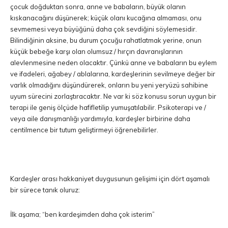
çocuk doğduktan sonra, anne ve babaların, büyük olanın
kıskanacağını düşünerek; küçük olanı kucağına almaması, onu
sevmemesi veya büyüğünü daha çok sevdiğini söylemesidir.
Bilindiğinin aksine, bu durum çocuğu rahatlatmak yerine, onun
küçük bebeğe karşı olan olumsuz / hırçın davranışlarının
alevlenmesine neden olacaktır. Çünkü anne ve babaların bu eylem
ve ifadeleri, ağabey / ablalarına, kardeşlerinin sevilmeye değer bir
varlık olmadığını düşündürerek, onların bu yeni yeryüzü sahibine
uyum sürecini zorlaştıracaktır. Ne var ki söz konusu sorun uygun bir
terapi ile geniş ölçüde hafifletilip yumuşatılabilir. Psikoterapi ve /
veya aile danışmanlığı yardımıyla, kardeşler birbirine daha
centilmence bir tutum geliştirmeyi öğrenebilirler.
Kardeşler arası hakkaniyet duygusunun gelişimi için dört aşamalı
bir sürece tanık oluruz:
İlk aşama; “ben kardeşimden daha çok isterim”