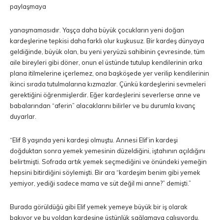
paylaşmaya
yanaşmamasıdır. Yaşça daha büyük çocukların yeni doğan
kardeşlerine tepkisi daha farklı olur kuşkusuz. Bir kardeş dünyaya
geldiğinde, büyük olan, bu yeni yeryüzü sahibinin çevresinde, tüm
aile bireyleri gibi döner, onun el üstünde tutulup kendilerinin arka
plana itilmelerine içerlemez, ona başköşede yer verilip kendilerinin
ikinci sırada tutulmalarına kızmazlar. Çünkü kardeşlerini sevmeleri
gerektiğini öğrenmişlerdir. Eğer kardeşlerini severlerse anne ve
babalarından “aferin” alacaklarını bilirler ve bu durumla kıvanç
duyarlar.
“Elif 8 yaşında yeni kardeşi olmuştu. Annesi Elif’in kardeşi
doğduktan sonra yemek yemesinin düzeldiğini, iştahının açıldığını
belirtmişti. Sofrada artık yemek seçmediğini ve önündeki yemeğin
hepsini bitirdiğini söylemişti. Bir ara “kardeşim benim gibi yemek
yemiyor, yediği sadece mama ve süt değil mi anne?” demişti.”
Burada görüldüğü gibi Elif yemek yemeye büyük bir iş olarak
bakıyor ve bu yoldan kardeşine üstünlük sağlamaya çalışıyordu.