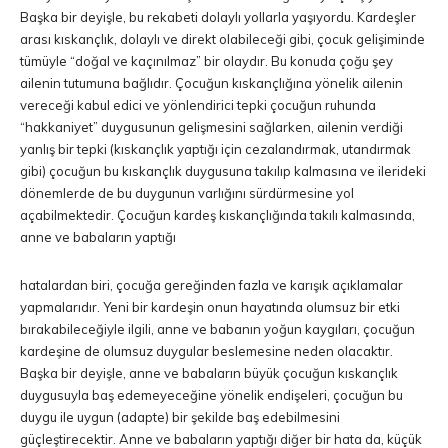
Başka bir deyişle, bu rekabeti dolaylı yollarla yaşıyordu. Kardeşler
arası kıskançlık, dolaylı ve direkt olabileceği gibi, çocuk gelişiminde
tümüyle “doğal ve kaçınılmaz” bir olaydır. Bu konuda çoğu şey
ailenin tutumuna bağlıdır. Çocuğun kıskançlığına yönelik ailenin
vereceği kabul edici ve yönlendirici tepki çocuğun ruhunda
“hakkaniyet” duygusunun gelişmesini sağlarken, ailenin verdiği
yanlış bir tepki (kıskançlık yaptığı için cezalandırmak, utandırmak
gibi) çocuğun bu kıskançlık duygusuna takılıp kalmasına ve ilerideki
dönemlerde de bu duygunun varlığını sürdürmesine yol
açabilmektedir. Çocuğun kardeş kıskançlığında takılı kalmasında,
anne ve babaların yaptığı
hatalardan biri, çocuğa gereğinden fazla ve karışık açıklamalar
yapmalarıdır. Yeni bir kardeşin onun hayatında olumsuz bir etki
bırakabileceğiyle ilgili, anne ve babanın yoğun kaygıları, çocuğun
kardeşine de olumsuz duygular beslemesine neden olacaktır.
Başka bir deyişle, anne ve babaların büyük çocuğun kıskançlık
duygusuyla baş edemeyeceğine yönelik endişeleri, çocuğun bu
duygu ile uygun (adapte) bir şekilde baş edebilmesini
güçleştirecektir. Anne ve babaların yaptığı diğer bir hata da, küçük