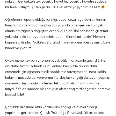
soksun. Gerçekten tek çocuklu hayat hiç çocuklu hayatın sadece
bir level üstüymüş. Ben şu an 10 level üstte yaşıyorum desem
Öğretmeni raporlu olduğu için ilgi, ödev, ceza, ego kavramlarının
tümünün birden tavan yaptığı 7,5 yaşında bir ergen ve 15 aylık
olmasına rağmen doğuştan ergenliği ile abisini cebinden çıkarma
yolunda hızla ilerleyen bir minik adam. Cinnet mi nerde? Hemen
kapının ardında… Vallahi de araladım demiyorum, içerdeyim, dibine
kadar yaşıyorum…
Okula gitmemek için direnen büyük oğlumla, bizimle geçirdiği her
anı daha fazla uzatmak ve bu anlara kesinlikle abisini dahil
etmemek için uğraşan minik hobbitimle savaşmadan, nasıl sakin
kalayım mücadelesi veriyorum. Kardeş kıskançlığı da tavan yapmış
durumda. Büyük oğlum, alenen tek çocuk olsam daha iyi olur
muydu? Ya da sadece bir çocuğun olsa hangimizi seçerdin demeye
başladı bile!
Çocuklar arasında olan kardeş kıskançlığı ve bunlara karşı
yapılması gerekenleri Çocuk Psikoloğu Seval Uslu Yazıcı anlattı.