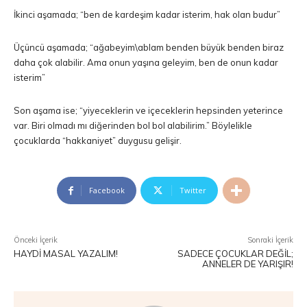
İkinci aşamada; “ben de kardeşim kadar isterim, hak olan budur”
Üçüncü aşamada; “ağabeyim\ablam benden büyük benden biraz
daha çok alabilir. Ama onun yaşına geleyim, ben de onun kadar
isterim”
Son aşama ise; “yiyeceklerin ve içeceklerin hepsinden yeterince
var. Biri olmadı mı diğerinden bol bol alabilirim.” Böylelikle
çocuklarda “hakkaniyet” duygusu gelişir.
Facebook
Twitter
Önceki İçerik
Sonraki İçerik
HAYDI MASAL YAZALIM!
SADECE ÇOCUKLAR DEĞIL;
ANNELER DE YARIŞIR!