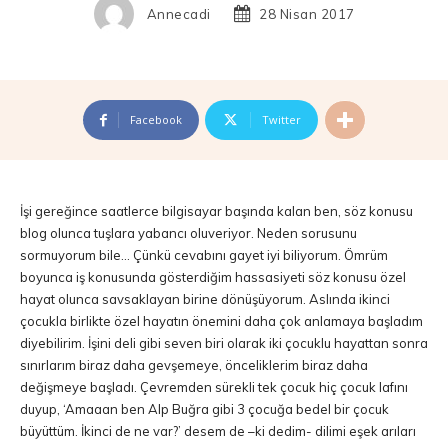
Annecadi
28 Nisan 2017
Facebook
Twitter
İşi gereğince saatlerce bilgisayar başında kalan ben, söz konusu
blog olunca tuşlara yabancı oluveriyor. Neden sorusunu
sormuyorum bile… Çünkü cevabını gayet iyi biliyorum. Ömrüm
boyunca iş konusunda gösterdiğim hassasiyeti söz konusu özel
hayat olunca savsaklayan birine dönüşüyorum. Aslında ikinci
çocukla birlikte özel hayatın önemini daha çok anlamaya başladım
diyebilirim. İşini deli gibi seven biri olarak iki çocuklu hayattan sonra
sınırlarım biraz daha gevşemeye, önceliklerim biraz daha
değişmeye başladı. Çevremden sürekli tek çocuk hiç çocuk lafını
duyup, ‘Amaaan ben Alp Buğra gibi 3 çocuğa bedel bir çocuk
büyüttüm. İkinci de ne var?’ desem de –ki dedim- dilimi eşek arıları