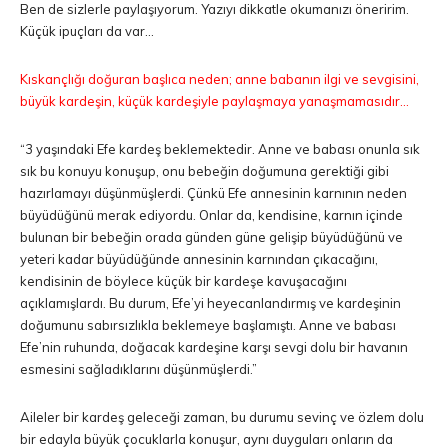
Ben de sizlerle paylaşıyorum. Yazıyı dikkatle okumanızı öneririm.
Küçük ipuçları da var…
Kıskançlığı doğuran başlıca neden; anne babanın ilgi ve sevgisini,
büyük kardeşin, küçük kardeşiyle paylaşmaya yanaşmamasıdır…
“3 yaşındaki Efe kardeş beklemektedir. Anne ve babası onunla sık
sık bu konuyu konuşup, onu bebeğin doğumuna gerektiği gibi
hazırlamayı düşünmüşlerdi. Çünkü Efe annesinin karnının neden
büyüdüğünü merak ediyordu. Onlar da, kendisine, karnın içinde
bulunan bir bebeğin orada günden güne gelişip büyüdüğünü ve
yeteri kadar büyüdüğünde annesinin karnından çıkacağını,
kendisinin de böylece küçük bir kardeşe kavuşacağını
açıklamışlardı. Bu durum, Efe’yi heyecanlandırmış ve kardeşinin
doğumunu sabırsızlıkla beklemeye başlamıştı. Anne ve babası
Efe’nin ruhunda, doğacak kardeşine karşı sevgi dolu bir havanın
esmesini sağladıklarını düşünmüşlerdi.”
Aileler bir kardeş geleceği zaman, bu durumu sevinç ve özlem dolu
bir edayla büyük çocuklarla konuşur, aynı duyguları onların da