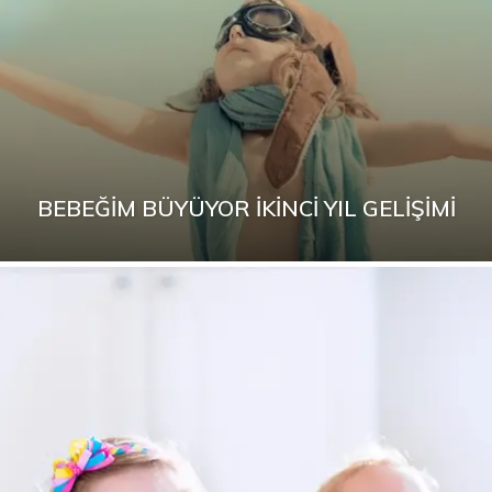
BEBEĞIM BÜYÜYOR İKINCI YIL GELIŞIMI