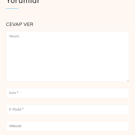
Yorumlar
CEVAP VER
Yorum:
İsi
E-
Pos
Web