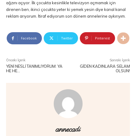
ağzını açıyor. İlk çocukta kesinlikle televizyon açmamak için
direnen ben, ikinci çocukta yeter ki yemek yesin diye kanal kanal
reklam arıyorum. İtiraf ediyorum son dönem annelerine aykırıyım.
Facebook
Twitter
Pinterest
Önceki İçerik
Sonraki İçerik
YENI NESLI TANIMLIYORUM: YA
GIDEN KADINLARA SELAM
HE HE…
OLSUN!
annecadi