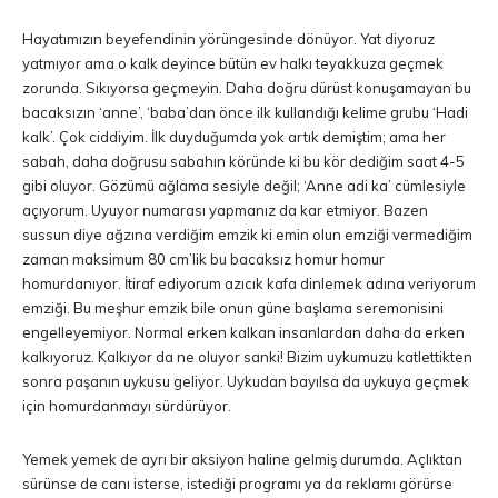
Hayatımızın beyefendinin yörüngesinde dönüyor. Yat diyoruz
yatmıyor ama o kalk deyince bütün ev halkı teyakkuza geçmek
zorunda. Sıkıyorsa geçmeyin. Daha doğru dürüst konuşamayan bu
bacaksızın ‘anne’, ‘baba’dan önce ilk kullandığı kelime grubu ‘Hadi
kalk’. Çok ciddiyim. İlk duyduğumda yok artık demiştim; ama her
sabah, daha doğrusu sabahın köründe ki bu kör dediğim saat 4-5
gibi oluyor. Gözümü ağlama sesiyle değil; ‘Anne adi ka’ cümlesiyle
açıyorum. Uyuyor numarası yapmanız da kar etmiyor. Bazen
sussun diye ağzına verdiğim emzik ki emin olun emziği vermediğim
zaman maksimum 80 cm’lik bu bacaksız homur homur
homurdanıyor. İtiraf ediyorum azıcık kafa dinlemek adına veriyorum
emziği. Bu meşhur emzik bile onun güne başlama seremonisini
engelleyemiyor. Normal erken kalkan insanlardan daha da erken
kalkıyoruz. Kalkıyor da ne oluyor sanki! Bizim uykumuzu katlettikten
sonra paşanın uykusu geliyor. Uykudan bayılsa da uykuya geçmek
için homurdanmayı sürdürüyor.
Yemek yemek de ayrı bir aksiyon haline gelmiş durumda. Açlıktan
sürünse de canı isterse, istediği programı ya da reklamı görürse