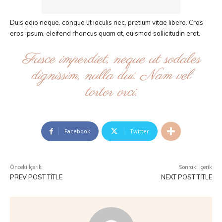
Duis odio neque, congue ut iaculis nec, pretium vitae libero. Cras
eros ipsum, eleifend rhoncus quam at, euismod sollicitudin erat.
Fusce imperdiet, neque ut sodales
dignissim, nulla dui. Nam vel
tortor orci.
Facebook
Twitter
Önceki İçerik
Sonraki İçerik
PREV POST TITLE
NEXT POST TITLE