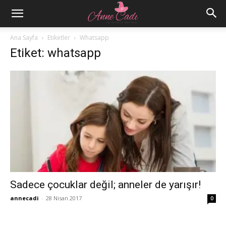
Ana Sayfa
Etiketler
Whatsapp
Etiket: whatsapp
Sadece çocuklar değil; anneler de yarışır!
annecadi
-
28 Nisan 2017
0