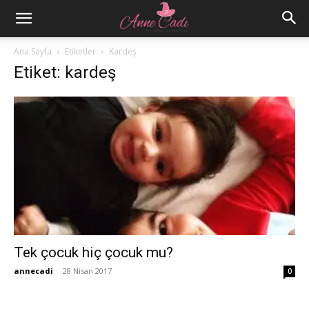
Ana Sayfa
Etiketler
Kardeş
Etiket: kardeş
Tek çocuk hiç çocuk mu?
annecadi
-
28 Nisan 2017
0