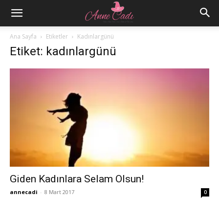
Ana Sayfa
Etiketler
Kadınlargünü
Etiket: kadınlargünü
Giden Kadınlara Selam Olsun!
annecadi
-
8 Mart 2017
0