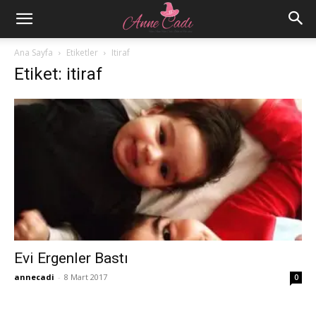
Ana Sayfa
Etiketler
Itiraf
Etiket: itiraf
Evi Ergenler Bastı
annecadi
-
8 Mart 2017
0