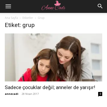
Ana Sayfa
Etiketler
Grup
Etiket: grup
Sadece çocuklar değil; anneler de yarışır!
annecadi
-
28 Nisan 2017
0