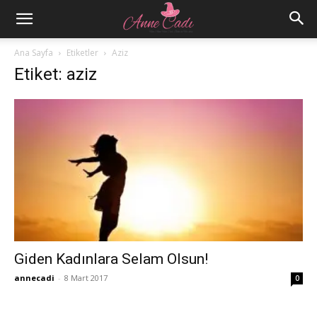
Ana Sayfa
Etiketler
Aziz
Etiket: aziz
Giden Kadınlara Selam Olsun!
annecadi
-
8 Mart 2017
0