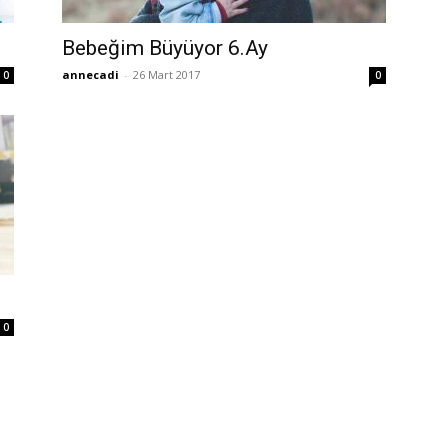
Bebeğim Büyüyor 6.Ay
annecadi
-
26 Mart 2017
0
0
0