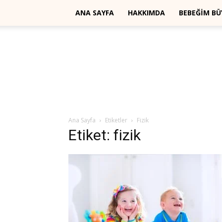
ANA SAYFA
HAKKIMDA
BEBEĞİM B
Ana Sayfa
Etiketler
Fizik
Etiket: fizik