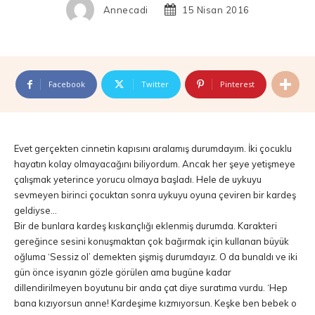
Annecadi
15 Nisan 2016
Facebook
Twitter
Pinterest
Evet gerçekten cinnetin kapısını aralamış durumdayım. İki çocuklu
hayatın kolay olmayacağını biliyordum. Ancak her şeye yetişmeye
çalışmak yeterince yorucu olmaya başladı. Hele de uykuyu
sevmeyen birinci çocuktan sonra uykuyu oyuna çeviren bir kardeş
geldiyse…
Bir de bunlara kardeş kıskançlığı eklenmiş durumda. Karakteri
gereğince sesini konuşmaktan çok bağırmak için kullanan büyük
oğluma ‘Sessiz ol’ demekten şişmiş durumdayız. O da bunaldı ve iki
gün önce isyanın gözle görülen ama bugüne kadar
dillendirilmeyen boyutunu bir anda çat diye suratıma vurdu. ‘Hep
bana kızıyorsun anne! Kardeşime kızmıyorsun. Keşke ben bebek o