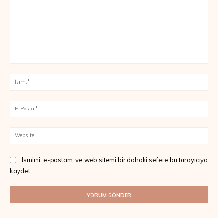
Yorum:
İsi
E-
Pos
Web
Ismimi, e-postamı ve web sitemi bir dahaki sefere bu tarayıcıya
kaydet.