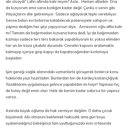
abi olsaydı!’ Lafın altında kalır mıyım? Asla… Hemen atladım. Ona
da kızıyorum ama sana kızdığım kadar değil. Çünkü o senin gibi
ihtiyaçlarını dile getiremiyor. Sadece ağlayarak tepki verebiliyor.
Sense bütün evi birbirine katabilecek potansiyele sahipsin ve
yapma dediğim her şeyi yapıyorsun diye… Annesinin oğlu altta kalır
mı? Tamam da bağırmadan kızsana bana dedi. İyi de bağırmadan
kızmayı sadece ters ters bakarak yapabiliyorum ki, yoksa elimden
her an bir kaza çıkabilir durumda. Cinnetin kapısını aralamakla
kalmayıp içeriye girip kapıyı da kapatacağımdan korkmaya
başladım.
İşim gereği sağlık alanındaki uzmanlarla görüşerek binlerce konu
hakkında yazı hazırladım. Bunlardan biri de kardeş kıskançlığıydı.
Yazdıklarımı uygulamaya gelince yapabildim mi hayır! Yapması hiç
de kolay değil emin olun. Hele de benim kadar sabırsız bir yapınız
varsa…
Aslında büyük oğluma da hak vermiyor değilim. O daha çocuk
büyümedi. Abi olmasını beklemek haksızlık ama gün boyu
uyutamadığınız bebeğinizi tam uyuttuğunuzda evin ortasında