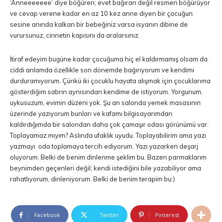
‘Anneeeeeee’ diye böğüren; evet bağıran değil resmen böğürüyor
ve cevap verene kadar en az 10 kez anne diyen bir çocuğun
sesine anında kalkan bir bebeğiniz varsa isyanın dibine de
vurursunuz, cinnetin kapısını da aralarsınız.
İtiraf edeyim bugüne kadar çocuğuma hiç el kaldırmamış olsam da
ciddi anlamda özellikle son dönemde bağırıyorum ve kendimi
durduramıyorum. Çünkü iki çocuklu hayata alışmak için çocuklarıma
gösterdiğim sabrın aynısından kendime de istiyorum. Yorgunum,
uykusuzum, evimin düzeni yok. Şu an salonda yemek masasının
üzerinde yazıyorum bunları ve kafamı bilgisayarımdan
kaldırdığımda bir salondan daha çok çamaşır odası görünümü var.
Toplayamaz mıyım? Aslında ufaklık uyudu. Toplayabilirim ama yazı
yazmayı oda toplamaya tercih ediyorum. Yazı yazarken deşarj
oluyorum. Belki de benim dinlenme şeklim bu. Bazen parmaklarım
beynimden geçenleri değil; kendi istediğini bile yazabiliyor ama
rahatlıyorum, dinleniyorum. Belki de benim terapim bu:)
Facebook
Twitter
Pinterest