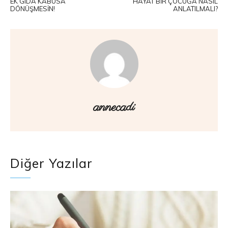
EK GIDA KABUSA
HAYAT BIR ÇOCUĞA NASIL
DÖNÜŞMESIN!
ANLATILMALI?
annecadi
Diğer Yazılar