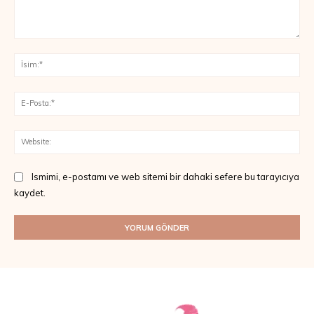
Yorum:
İsi
E-
Pos
Web
Ismimi, e-postamı ve web sitemi bir dahaki sefere bu tarayıcıya
kaydet.