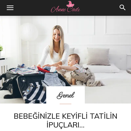
Genel
BEBEĞINIZLE KEYIFLI TATILIN
İPUÇLARI…